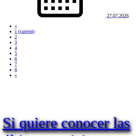
27.07.2026
«
1
(current)
2
3
4
5
6
7
8
»
Si quiere conocer las