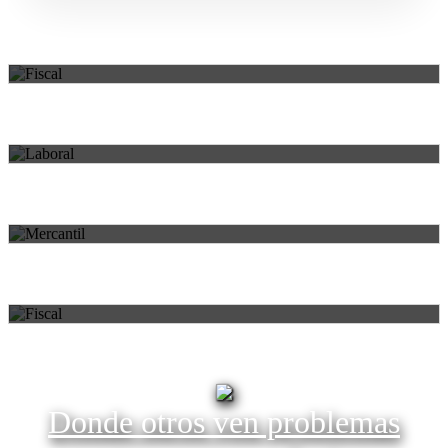
FISCAL
Áreas de práctica
Asesoramiento y gestión profesional para cada necesidad.
LABORAL
MERCANTIL
HERENCIAS Y DONACIONES
Donde otros ven problemas