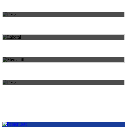
FISCAL
Áreas de práctica
Asesoramiento y gestión profesional para cada necesidad.
LABORAL
MERCANTIL
HERENCIAS Y DONACIONES