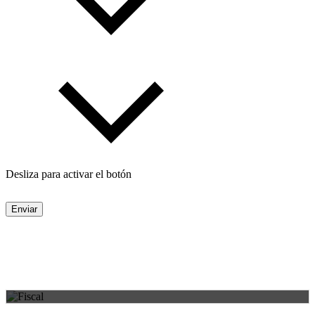
Desliza para activar el botón
Enviar
FISCAL
Áreas de práctica
Asesoramiento y gestión profesional para cada necesidad.