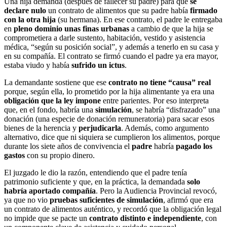
Una hija demanda (después de fallecer su padre) para que
se
declare nulo
un contrato de alimentos que su padre había
firmado
con la otra hija
(su hermana). En ese contrato, el padre le entregaba
en
pleno dominio unas finas urbanas
a cambio de que la hija se
comprometiera a darle sustento, habitación, vestido y asistencia
médica, “según su posición social”, y además a tenerlo en su casa y
en su compañía. El contrato se firmó cuando el padre ya era mayor,
estaba viudo y había
sufrido un ictus
.
La demandante sostiene que ese
contrato no tiene “causa” real
porque, según ella, lo prometido por la hija alimentante ya era una
obligación que la ley impone
entre parientes. Por eso interpreta
que, en el fondo, habría una
simulación
, se habría “disfrazado” una
donación (una especie de donación remuneratoria) para sacar esos
bienes de la herencia y
perjudicarla
. Además, como argumento
alternativo, dice que ni siquiera se cumplieron los alimentos, porque
durante los siete años de convivencia el
padre
habría
pagado los
gastos
con su propio dinero.
El juzgado le dio la razón, entendiendo que el padre tenía
patrimonio suficiente y que, en la práctica, la demandada
solo
habría aportado compañía
. Pero la Audiencia Provincial revocó,
ya que no vio
pruebas suficientes de simulación
, afirmó que era
un contrato de alimentos auténtico, y recordó que la obligación legal
no impide que se pacte un
contrato distinto e independiente
, con