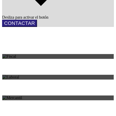
Desliza para activar el botón
CONTACTAR
FISCAL
Áreas de práctica
Asesoramiento y gestión profesional para cada necesidad.
LABORAL
MERCANTIL
HERENCIAS Y DONACIONES